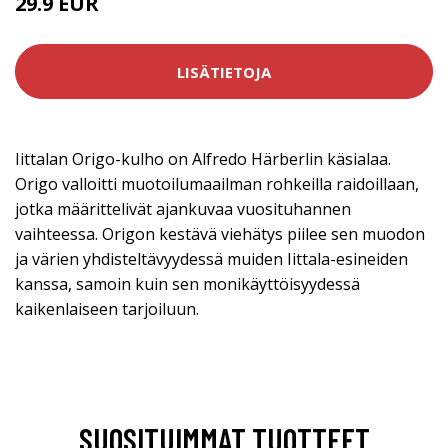
29.9 EUR
LISÄTIETOJA
Iittalan Origo-kulho on Alfredo Härberlin käsialaa.
Origo valloitti muotoilumaailman rohkeilla raidoillaan,
jotka määrittelivät ajankuvaa vuosituhannen
vaihteessa. Origon kestävä viehätys piilee sen muodon
ja värien yhdisteltävyydessä muiden Iittala-esineiden
kanssa, samoin kuin sen monikäyttöisyydessä
kaikenlaiseen tarjoiluun.
SUOSITUIMMAT TUOTTEET