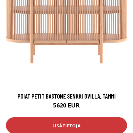
POIAT PETIT BASTONE SENKKI OVILLA, TAMMI
5620 EUR
LISÄTIETOJA