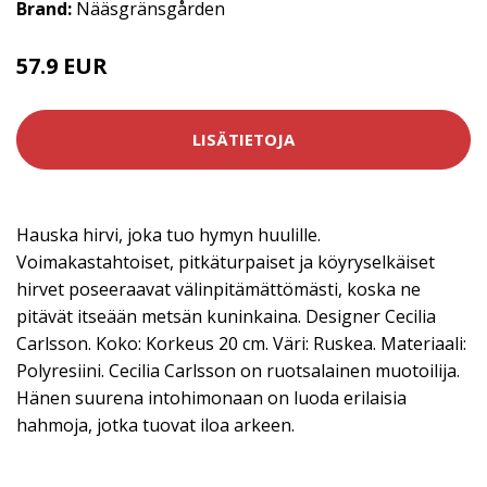
Brand:
Nääsgränsgården
57.9 EUR
LISÄTIETOJA
Hauska hirvi, joka tuo hymyn huulille.
Voimakastahtoiset, pitkäturpaiset ja köyryselkäiset
hirvet poseeraavat välinpitämättömästi, koska ne
pitävät itseään metsän kuninkaina. Designer Cecilia
Carlsson. Koko: Korkeus 20 cm. Väri: Ruskea. Materiaali:
Polyresiini. Cecilia Carlsson on ruotsalainen muotoilija.
Hänen suurena intohimonaan on luoda erilaisia
hahmoja, jotka tuovat iloa arkeen.