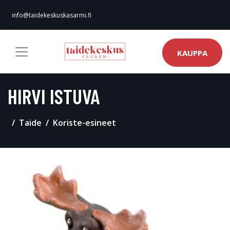
info@taidekeskuskasarmi.fi
KAUPPA
HIRVI ISTUVA
Taide
Koriste-esineet