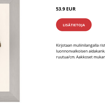
53.9 EUR
LISÄTIETOJA
Kirjotaan muliinilangalla rist
luonnonvalkoisen aidakanka
ruutua/cm. Aakkoset mukana