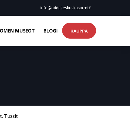
info@taidekeskuskasarmi.fi
OMEN MUSEOT
BLOGI
KAUPPA
t
,
Tussit