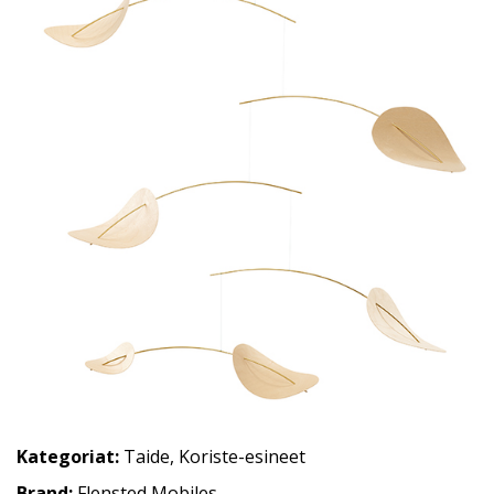
Kategoriat:
Taide
,
Koriste-esineet
Brand:
Flensted Mobiles