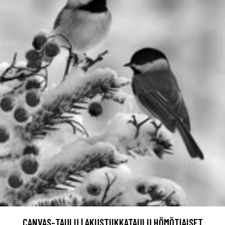
CANVAS-TAULU | AKUSTIIKKATAULU HÖMÖTIAISET