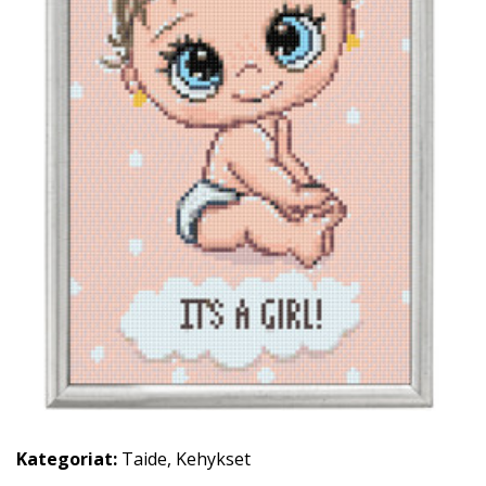
Kategoriat:
Taide
,
Kehykset