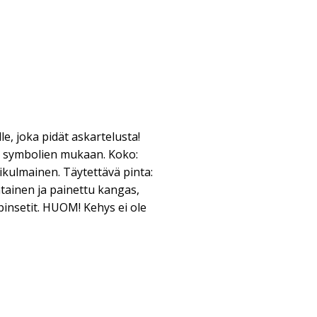
e, joka pidät askartelusta!
en symbolien mukaan. Koko:
ikulmainen. Täytettävä pinta:
ntainen ja painettu kangas,
 pinsetit. HUOM! Kehys ei ole