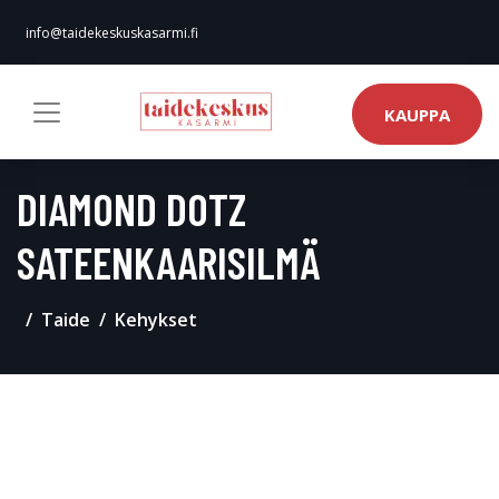
info@taidekeskuskasarmi.fi
KAUPPA
DIAMOND DOTZ
SATEENKAARISILMÄ
Taide
Kehykset