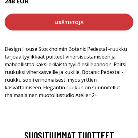
248 EUR
LISÄTIETOJA
Design House Stockholmin Botanic Pedestal -ruukku
tarjoaa tyylikkäät puitteet vihersisustamiseen ja
mahdollistaa kaksi erilaista tyyliä esillepanoon. Paitsi
ruukuksi viherkasveille ja kukille, Botanic Pedestal -
ruukku sopii erinomaisesti myös yrttien
kasvattamiseen. Elegantin ruukun on suunnitellut
thaimaalainen muotoilustudio Atelier 2+.
SUOSITUIMMAT TUOTTEET