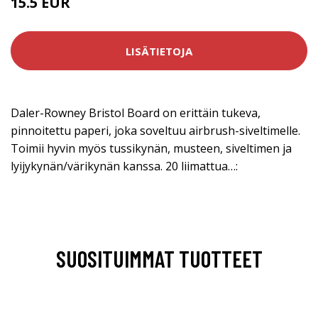
15.5 EUR
LISÄTIETOJA
Daler-Rowney Bristol Board on erittäin tukeva,
pinnoitettu paperi, joka soveltuu airbrush-siveltimelle.
Toimii hyvin myös tussikynän, musteen, siveltimen ja
lyijykynän/värikynän kanssa. 20 liimattua…:
SUOSITUIMMAT TUOTTEET