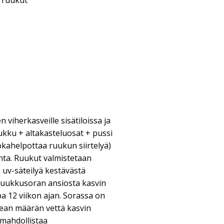
& ruukut
viherkasveille sisätiloissa ja
ukku + altakasteluosat + pussi
jokahelpottaa ruukun siirtelyä)
nta. Ruukut valmistetaan
 uv-säteilyä kestävästä
ruukkusoran ansiosta kasvin
a 12 viikon ajan. Sorassa on
ikean määrän vettä kasvin
 mahdollistaa