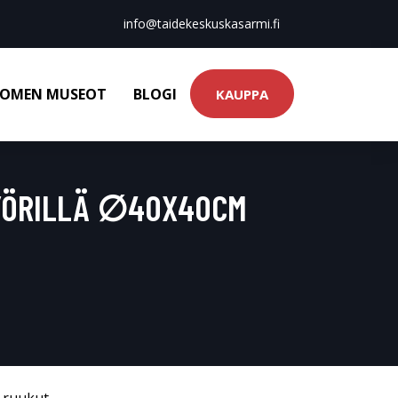
info@taidekeskuskasarmi.fi
OMEN MUSEOT
BLOGI
KAUPPA
YÖRILLÄ ∅40X40CM