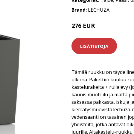
Kategoriat:
Taide
,
Vaasit 
Brand:
LECHUZA
276 EUR
LISÄTIETOJA
Tämää ruukku on täydellinen 
ulkona. Pakettiin kuuluu ru
kastelurakeita + rullalevy (
kaunis muotoilu ja matta pi
saksassa pakkasta, iskuja ja
kierrätysmuovista.lechuza-
vedensaanti on tasainen jop
yhdisteitä, jotka antavat o
juurille. Altakastelu-ruukku