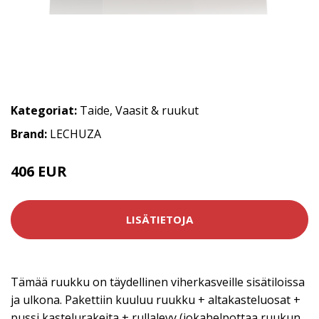
Kategoriat:
Taide
,
Vaasit & ruukut
Brand:
LECHUZA
406 EUR
LISÄTIETOJA
Tämää ruukku on täydellinen viherkasveille sisätiloissa
ja ulkona. Pakettiin kuuluu ruukku + altakasteluosat +
pussi kastelurakeita + rullalevy (jokahelpottaa ruukun