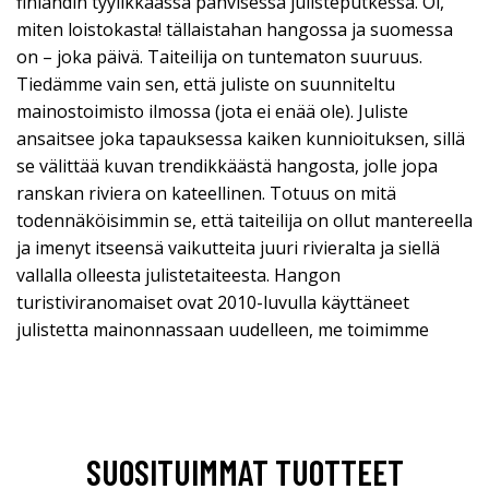
finlandin tyylikkäässä pahvisessa julisteputkessa. Oi,
miten loistokasta! tällaistahan hangossa ja suomessa
on – joka päivä. Taiteilija on tuntematon suuruus.
Tiedämme vain sen, että juliste on suunniteltu
mainostoimisto ilmossa (jota ei enää ole). Juliste
ansaitsee joka tapauksessa kaiken kunnioituksen, sillä
se välittää kuvan trendikkäästä hangosta, jolle jopa
ranskan riviera on kateellinen. Totuus on mitä
todennäköisimmin se, että taiteilija on ollut mantereella
ja imenyt itseensä vaikutteita juuri rivieralta ja siellä
vallalla olleesta julistetaiteesta. Hangon
turistiviranomaiset ovat 2010-luvulla käyttäneet
julistetta mainonnassaan uudelleen, me toimimme
SUOSITUIMMAT TUOTTEET