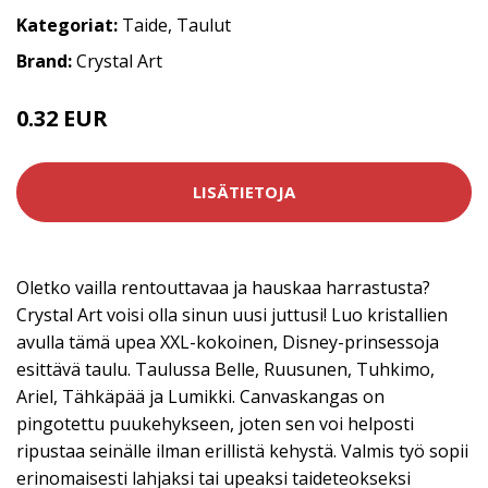
Kategoriat:
Taide
,
Taulut
Brand:
Crystal Art
0.32 EUR
161.9 EUR
LISÄTIETOJA
Oletko vailla rentouttavaa ja hauskaa harrastusta?
Crystal Art voisi olla sinun uusi juttusi! Luo kristallien
avulla tämä upea XXL-kokoinen, Disney-prinsessoja
esittävä taulu. Taulussa Belle, Ruusunen, Tuhkimo,
Ariel, Tähkäpää ja Lumikki. Canvaskangas on
pingotettu puukehykseen, joten sen voi helposti
ripustaa seinälle ilman erillistä kehystä. Valmis työ sopii
erinomaisesti lahjaksi tai upeaksi taideteokseksi