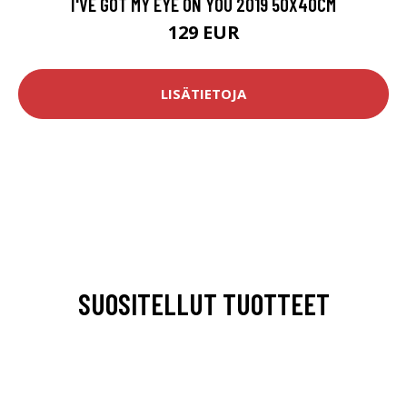
I'VE GOT MY EYE ON YOU 2019 50X40CM
129 EUR
LISÄTIETOJA
SUOSITELLUT TUOTTEET