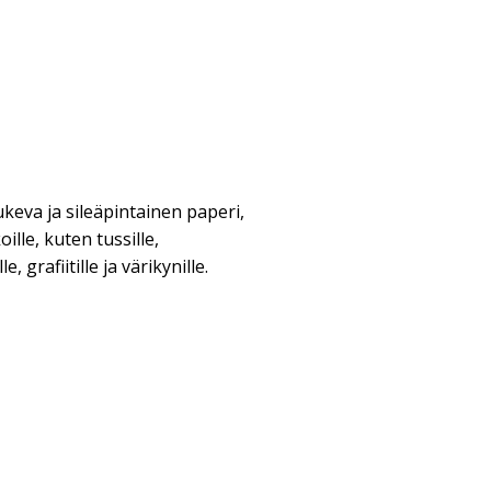
keva ja sileäpintainen paperi,
oille, kuten tussille,
, grafiitille ja värikynille.