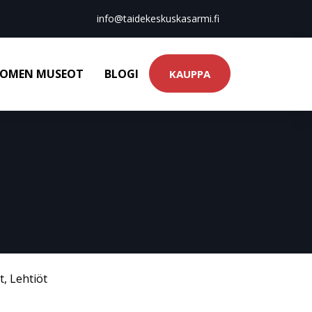
info@taidekeskuskasarmi.fi
OMEN MUSEOT
BLOGI
KAUPPA
t
,
Lehtiöt