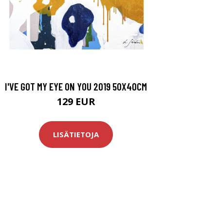
I'VE GOT MY EYE ON YOU 2019 50X40CM
129 EUR
LISÄTIETOJA