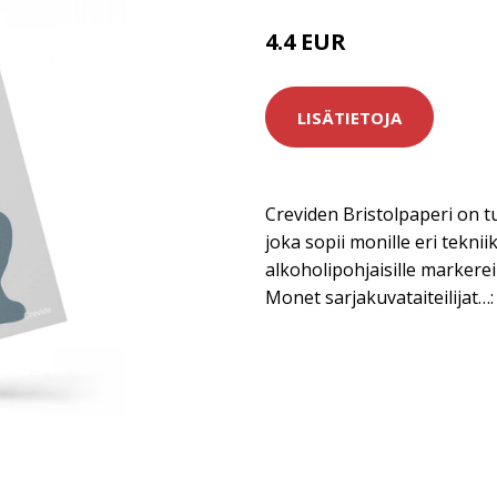
4.4 EUR
5.5 EUR
LISÄTIETOJA
Creviden Bristolpaperi on tu
joka sopii monille eri tekniik
alkoholipohjaisille markereille
Monet sarjakuvataiteilijat…: