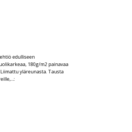
ehtiö edulliseen
puolikarkeaa, 180g/m2 painavaa
 Liimattu yläreunasta. Tausta
ille,…: