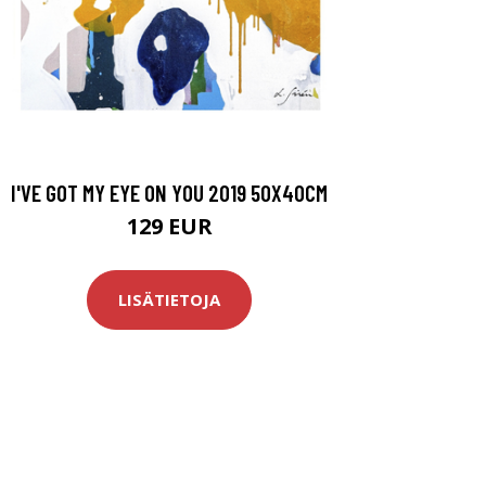
I'VE GOT MY EYE ON YOU 2019 50X40CM
129 EUR
LISÄTIETOJA