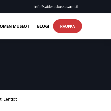
info@taidekeskuskasarmi.fi
OMEN MUSEOT
BLOGI
KAUPPA
t
,
Lehtiöt