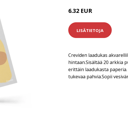
6.32 EUR
7.9 EUR
LISÄTIETOJA
Creviden laadukas akvarellil
hintaan.Sisältää 20 arkkia 
erittäin laadukasta paperia.
tukevaa pahvia.Sopii vesiväre