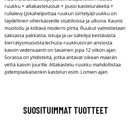
ruukku + altakasteluosat + pussi kastelurakeita +
rullalevy (jokahelpottaa ruukun siirtelyä)ruukku on
täydellinen viherkasveille sisätiloissa ja ulkona. Kaunis
muotoilu ja kiiltävä moderni pinta. Ruukut valmistetaan
saksassa pakkasta, iskuja ja uv-säteilyä kestävästä
kierrätysmuovista.lechuza-ruukkusoran ansiosta
kasvin vedensaanti on tasainen jopa 12 viikon ajan.
Sorassa on yhdisteitä, jotka antavat oikean määrän
vettä kasvin juurille. Altakastelu-ruukku mahdollistaa
pidempiaikaisenkin kastelun esim. Lomien ajan.
SUOSITUIMMAT TUOTTEET