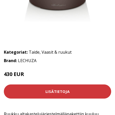
Kategoriat:
Taide
,
Vaasit & ruukut
Brand:
LECHUZA
430 EUR
LISÄTIETOJA
Ruukku altakastelujärjestelmälläpakettiin kuuluu