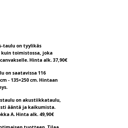
s-taulu on tyylikäs
 kuin toimistossa, joka
canvakselle. Hinta alk. 37,90€
lu on saatavissa 116
5 cm - 135×250 cm. Hintaan
hys.
staulu on akustiikkataulu,
ti ääntä ja kaikumista.
okka A.
Hinta alk. 49,90€
otimaisen tuotteen. Tilaa