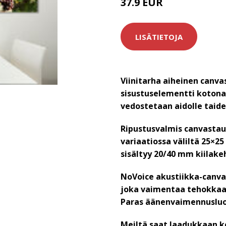
37.9 EUR
LISÄTIETOJA
Viinitarha aiheinen canva
sisustuselementti kotona
vedostetaan aidolle taide
Ripustusvalmis canvastau
variaatiossa väliltä 25×2
sisältyy 20/40 mm kiilake
NoVoice akustiikka-canva
joka vaimentaa tehokkaas
Paras äänenvaimennuslu
Meiltä saat laadukkaan k