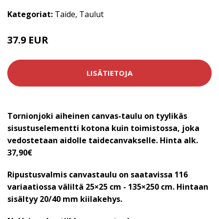
Kategoriat:
Taide
,
Taulut
37.9 EUR
LISÄTIETOJA
Tornionjoki aiheinen canvas-taulu on tyylikäs
sisustuselementti kotona kuin toimistossa, joka
vedostetaan aidolle taidecanvakselle. Hinta alk.
37,90€
Ripustusvalmis canvastaulu on saatavissa 116
variaatiossa väliltä 25×25 cm - 135×250 cm. Hintaan
sisältyy 20/40 mm kiilakehys.