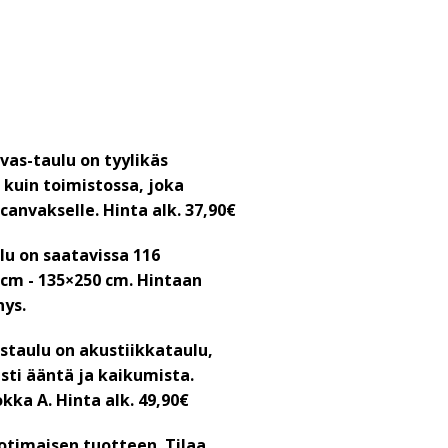
vas-taulu on tyylikäs
 kuin toimistossa, joka
canvakselle. Hinta alk. 37,90€
lu on saatavissa 116
5 cm - 135×250 cm. Hintaan
hys.
staulu on akustiikkataulu,
ti ääntä ja kaikumista.
okka A.
Hinta alk. 49,90€
otimaisen tuotteen. Tilaa