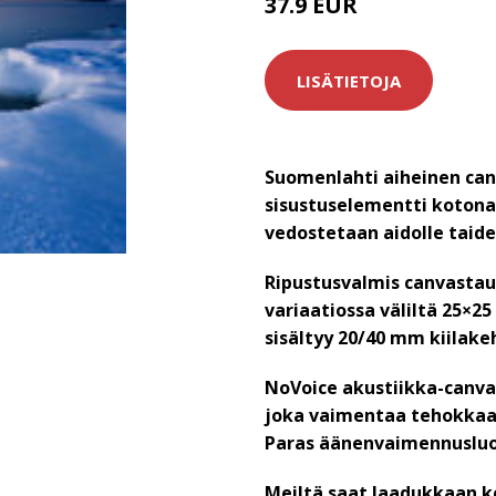
37.9 EUR
LISÄTIETOJA
Suomenlahti aiheinen can
sisustuselementti kotona
vedostetaan aidolle taide
Ripustusvalmis canvastau
variaatiossa väliltä 25×2
sisältyy 20/40 mm kiilake
NoVoice akustiikka-canva
joka vaimentaa tehokkaas
Paras äänenvaimennuslu
Meiltä saat laadukkaan k