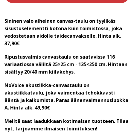
Sininen valo aiheinen canvas-taulu on tyylikäs
sisustuselementti kotona kuin toimistossa, joka
vedostetaan aidolle taidecanvakselle. Hinta alk.
37,90€
Ripustusvalmis canvastaulu on saatavissa 116
variaatiossa väliltä 25×25 cm - 135×250 cm. Hintaan
sisältyy 20/40 mm kiilakehys.
NoVoice akustiikka-canvastaulu on
akustiikkataulu, joka vaimentaa tehokkaasti
ääntä ja kaikumista. Paras äänenvaimennusluokka
A.
Hinta alk. 49,90€
Meiltä saat laadukkaan kotimaisen tuotteen. Tilaa
nyt, tarjoamme ilmaisen toimituksen!