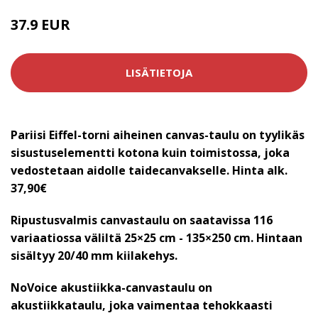
37.9 EUR
LISÄTIETOJA
Pariisi Eiffel-torni aiheinen canvas-taulu on tyylikäs
sisustuselementti kotona kuin toimistossa, joka
vedostetaan aidolle taidecanvakselle. Hinta alk.
37,90€
Ripustusvalmis canvastaulu on saatavissa 116
variaatiossa väliltä 25×25 cm - 135×250 cm. Hintaan
sisältyy 20/40 mm kiilakehys.
NoVoice akustiikka-canvastaulu on
akustiikkataulu, joka vaimentaa tehokkaasti