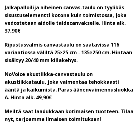
Jalkapalloilija aiheinen canvas-taulu on tyylikäs
sisustuselementti kotona kuin toimistossa, joka
vedostetaan aidolle taidecanvakselle. Hinta alk.
37,90€
Ripustusvalmis canvastaulu on saatavissa 116
variaatiossa väliltä 25×25 cm - 135×250 cm. Hintaan
sisältyy 20/40 mm kiilakehys.
NoVoice akustiikka-canvastaulu on
akustiikkataulu, joka vaimentaa tehokkaasti
ääntä ja kaikumista. Paras äänenvaimennusluokka
A.
Hinta alk. 49,90€
Meiltä saat laadukkaan kotimaisen tuotteen. Tilaa
nyt, tarjoamme ilmaisen toimituksen!