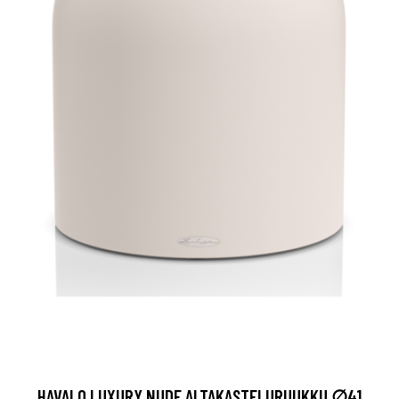
HAVALO LUXURY NUDE ALTAKASTELURUUKKU ∅41