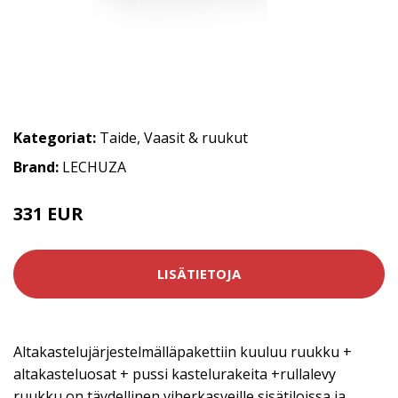
Kategoriat:
Taide
,
Vaasit & ruukut
Brand:
LECHUZA
331 EUR
LISÄTIETOJA
Altakastelujärjestelmälläpakettiin kuuluu ruukku +
altakasteluosat + pussi kastelurakeita +rullalevy
ruukku on täydellinen viherkasveille sisätiloissa ja