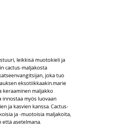
stuuri, leikkisä muotokieli ja
xin cactus-maljakosta
atseenvangitsijan, joka tuo
ipauksen eksotiikkaakin.marie
ma keraaminen maljakko
ta innostaa myös luovaan
ien ja kasvien kanssa. Cactus-
oisia ja -muotoisia maljakoita,
n että asetelmana.