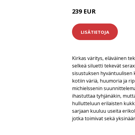
239 EUR
LISÄTIETOJA
Kirkas väritys, eläväinen tek
selkeä siluetti tekevät sera
sisustuksen hyväntuulisen k
kotiin väriä, huumoria ja r
michielssenin suunnittele
ihastuttaa tyhjänäkin, mut
hullutteluun erilaisten kukk
sarjaan kuuluu useita erikok
jotka toimivat sekä yksinää