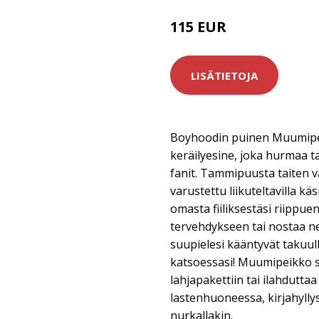
115 EUR
LISÄTIETOJA
Boyhoodin puinen Muumipe
keräilyesine, joka hurmaa t
fanit. Tammipuusta taiten 
varustettu liikuteltavilla käs
omasta fiiliksestäsi riippue
tervehdykseen tai nostaa n
suupielesi kääntyvät takuul
katsoessasi! Muumipeikko s
lahjapakettiin tai ilahduttaa
lastenhuoneessa, kirjahyll
nurkallakin.