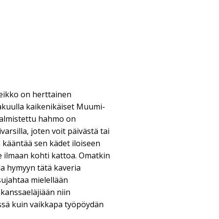
ikko on herttainen
akuulla kaikenikäiset Muumi-
valmistettu hahmo on
ivarsilla, joten voit päivästä tai
n kääntää sen kädet iloiseen
e ilmaan kohti kattoa. Omatkin
la hymyyn tätä kaveria
ujahtaa mielellään
 kanssaeläjiään niin
yssä kuin vaikkapa työpöydän