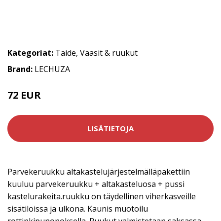
Kategoriat:
Taide
,
Vaasit & ruukut
Brand:
LECHUZA
72 EUR
LISÄTIETOJA
Parvekeruukku altakastelujärjestelmälläpakettiin
kuuluu parvekeruukku + altakasteluosa + pussi
kastelurakeita.ruukku on täydellinen viherkasveille
sisätiloissa ja ulkona. Kaunis muotoilu
rottinkipunonoksella. Ruukut valmistetaan saksassa