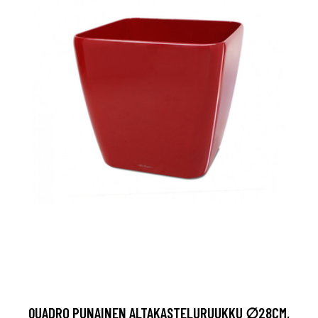
QUADRO PUNAINEN ALTAKASTELURUUKKU ∅28CM,