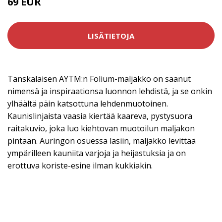
69 EUR
LISÄTIETOJA
Tanskalaisen AYTM:n Folium-maljakko on saanut
nimensä ja inspiraationsa luonnon lehdistä, ja se onkin
ylhäältä päin katsottuna lehdenmuotoinen.
Kaunislinjaista vaasia kiertää kaareva, pystysuora
raitakuvio, joka luo kiehtovan muotoilun maljakon
pintaan. Auringon osuessa lasiin, maljakko levittää
ympärilleen kauniita varjoja ja heijastuksia ja on
erottuva koriste-esine ilman kukkiakin.