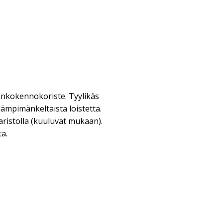
inkokennokoriste. Tyylikäs
 lämpimänkeltaista loistetta.
aristolla (kuuluvat mukaan).
ta.