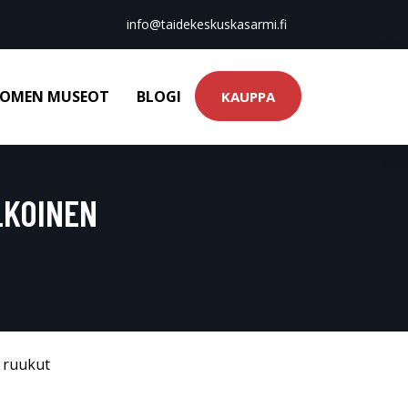
info@taidekeskuskasarmi.fi
OMEN MUSEOT
BLOGI
KAUPPA
ALKOINEN
& ruukut