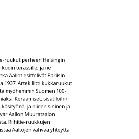
tie-ruukut perheen Helsingin
odin terassille, ja ne
ka Aallot esittelivät Pariisin
1937. Artek liitti kukkaruukut
otta myöhemmin Suomen 100-
aksi. Keraamiset, sisätiloihin
käsityönä, ja niiden sininen ja
Alvar Aallon Muuratsalon
ta. Riihitie-ruukkujen
staa Aaltojen vahvaa yhteyttä