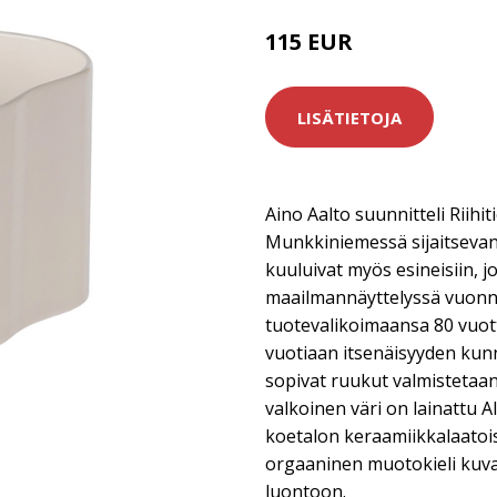
115 EUR
LISÄTIETOJA
Aino Aalto suunnitteli Riihi
Munkkiniemessä sijaitsevan k
kuuluivat myös esineisiin, jot
maailmannäyttelyssä vuonna 
tuotevalikoimaansa 80 vu
vuotiaan itsenäisyyden kunni
sopivat ruukut valmistetaan 
valkoinen väri on lainattu 
koetalon keraamiikkalaatois
orgaaninen muotokieli kuva
luontoon.