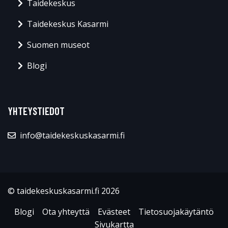
Taidekeskus
Taidekeskus Kasarmi
Suomen museot
Blogi
YHTEYSTIEDOT
info@taidekeskuskasarmi.fi
© taidekeskuskasarmi.fi 2026
Blogi
Ota yhteyttä
Evästeet
Tietosuojakäytäntö
Sivukartta