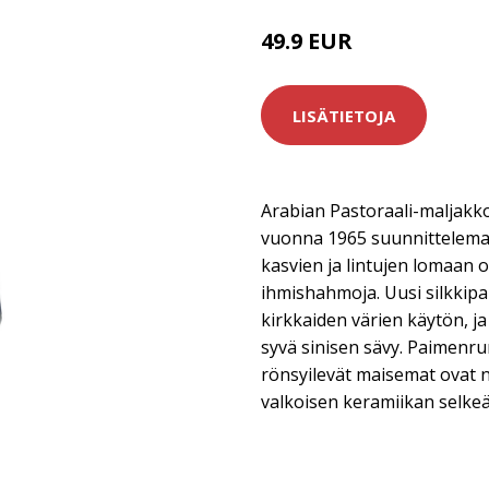
49.9 EUR
LISÄTIETOJA
Arabian Pastoraali-maljakk
vuonna 1965 suunnittelema 
kasvien ja lintujen lomaan 
ihmishahmoja. Uusi silkkipa
kirkkaiden värien käytön, ja 
syvä sinisen sävy. Paimenr
rönsyilevät maisemat ovat 
valkoisen keramiikan selke