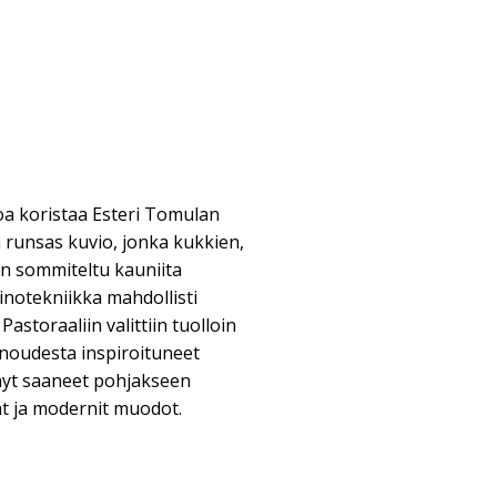
oa koristaa Esteri Tomulan
runsas kuvio, jonka kukkien,
on sommiteltu kauniita
inotekniikka mahdollisti
Pastoraaliin valittiin tuolloin
unoudesta inspiroituneet
nyt saaneet pohjakseen
ät ja modernit muodot.