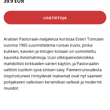
39.9 EUR
LISÄTIETOJA
Arabian Pastoraali-maljakkoa koristaa Esteri Tomulan
vuonna 1965 suunnittelema runsas kuvio, jonka
kukkien, kasvien ja lintujen lomaan on sommiteltu
kauniita ihmishahmoja. Uusi silkkipainotekniikka
mahdollisti kirkkaiden värien käytön, ja Pastoraaliin
valittiin tuolloin syvä sinisen sävy. Paimenrunoudesta
inspiroituneet rönsyilevät maisemat ovat nyt saaneet
pohjakseen valkoisen keramiikan selkeät ja modernit
muodot.