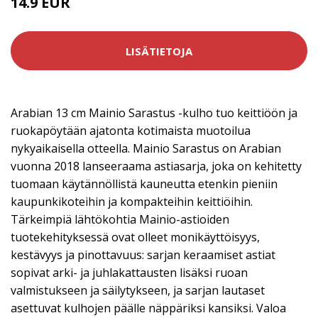
14.9 EUR
LISÄTIETOJA
Arabian 13 cm Mainio Sarastus -kulho tuo keittiöön ja
ruokapöytään ajatonta kotimaista muotoilua
nykyaikaisella otteella. Mainio Sarastus on Arabian
vuonna 2018 lanseeraama astiasarja, joka on kehitetty
tuomaan käytännöllistä kauneutta etenkin pieniin
kaupunkikoteihin ja kompakteihin keittiöihin.
Tärkeimpiä lähtökohtia Mainio-astioiden
tuotekehityksessä ovat olleet monikäyttöisyys,
kestävyys ja pinottavuus: sarjan keraamiset astiat
sopivat arki- ja juhlakattausten lisäksi ruoan
valmistukseen ja säilytykseen, ja sarjan lautaset
asettuvat kulhojen päälle näppäriksi kansiksi. Valoa