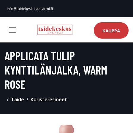
info@taidekeskuskasarmi.fi
KAUPPA
APPLICATA TULIP
KYNTTILÄNJALKA, WARM
ROSE
Taide
Koriste-esineet