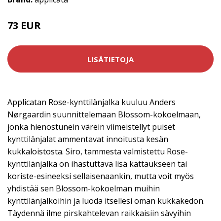
73 EUR
LISÄTIETOJA
Applicatan Rose-kynttilänjalka kuuluu Anders
Nørgaardin suunnittelemaan Blossom-kokoelmaan,
jonka hienostunein värein viimeistellyt puiset
kynttilänjalat ammentavat innoitusta kesän
kukkaloistosta. Siro, tammesta valmistettu Rose-
kynttilänjalka on ihastuttava lisä kattaukseen tai
koriste-esineeksi sellaisenaankin, mutta voit myös
yhdistää sen Blossom-kokoelman muihin
kynttilänjalkoihin ja luoda itsellesi oman kukkakedon.
Täydennä ilme pirskahtelevan raikkaisiin sävyihin