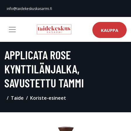
info@taidekeskuskasarmi.fi
KAUPPA
APPLICATA ROSE
KYNTTILÄNJALKA,
SAVUSTETTU TAMMI
Taide
Koriste-esineet