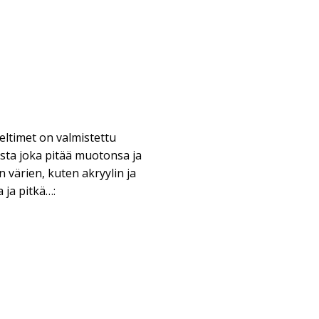
eltimet on valmistettu
sta joka pitää muotonsa ja
 värien, kuten akryylin ja
a ja pitkä…: