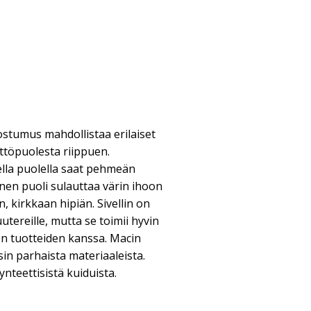
ostumus mahdollistaa erilaiset
yttöpuolesta riippuen.
ella puolella saat pehmeän
nen puoli sulauttaa värin ihoon
 kirkkaan hipiän. Sivellin on
utereille, mutta se toimii hyvin
n tuotteiden kanssa. Macin
sin parhaista materiaaleista.
ynteettisistä kuiduista.