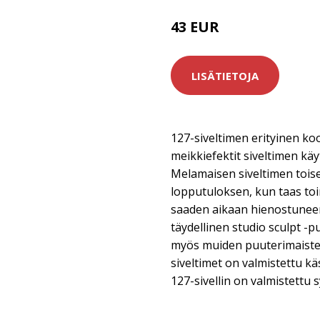
43 EUR
LISÄTIETOJA
127-siveltimen erityinen ko
meikkiefektit siveltimen kä
Melamaisen siveltimen tois
lopputuloksen, kun taas toi
saaden aikaan hienostuneen,
täydellinen studio sculpt -pu
myös muiden puuterimaiste
siveltimet on valmistettu kä
127-sivellin on valmistettu s